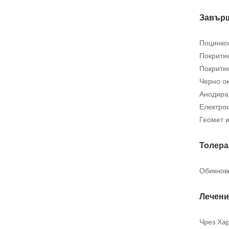
Завърш
Поцинков
Покритие
Покритие
Черно о
Анодира
Електро
Геомет 
Толера
Обикнов
Лечени
Чрез Ха