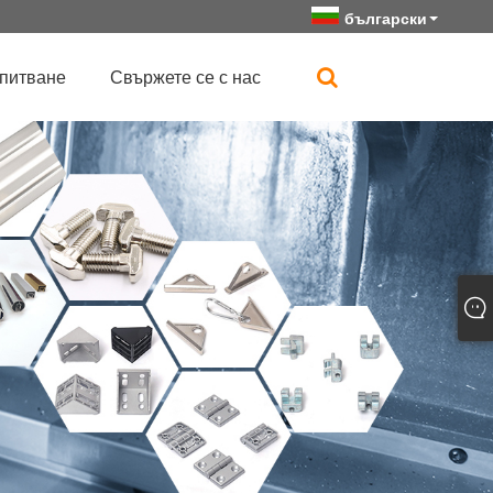
български
апитване
Свържете се с нас