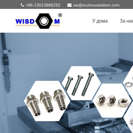
+86-13013886292
xie@suzhouwisdom.com
У дома
За на