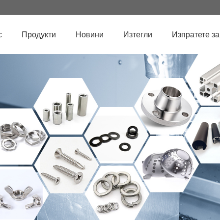
с
Продукти
Новини
Изтегли
Изпратете з