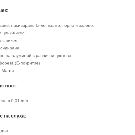
ек:
ане, пасивирано бяло, жълто, черно и зелено.
 цинк-никел.
 с никел.
ксидиране.
не на алуминий с различни цветове.
фореза (E-покритие)
и Магни
нтност:
ено в 0,01 mm.
е на слуха:
рдън