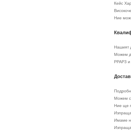
Кейс Ха
Високоч
Ние мож
Квалиф
Нашият 
Можем да
PPAP3 и 
Достав
Подробно
Можем с
Ние ще п
Изпраща 
Имаме н
Изпраща 