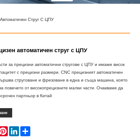
 Автоматичен Струг С ЦПУ
цизен автоматичен струг с ЦПУ
сти за прецизни автоматични стругове с ЦПУ и имаме висок
апацитет с прецизни размери. CNC прецизният автоматичен
вършва струговане и фрезоване в една и съща машина, която
а повечето от високопрецизните малки части. Очакваме да
срочен партньор в Китай
ване
hatsApp
Pinterest
LinkedIn
Share