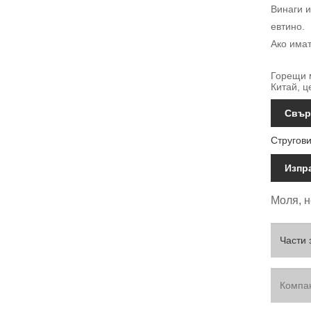
Винаги и
евтино.
Ако имат
Горещи м
Китай, ц
Свър
Стругови
Изпр
Моля, н