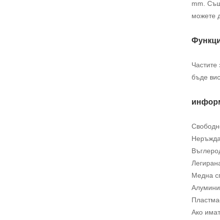
mm. Същ
можете д
Функци
Частите 
бъде вис
информ
Свободно
Неръждае
Въглерод
Легирана
Медна сп
Алуминие
Пластма
Ако имат