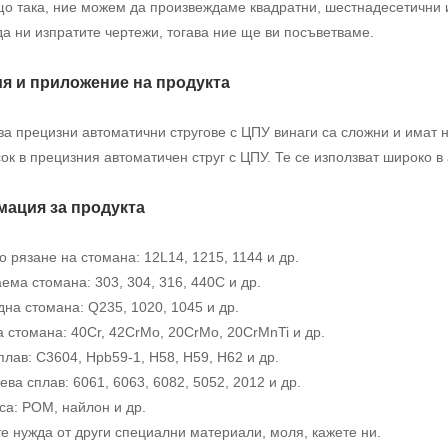
о така, ние можем да произвеждаме квадратни, шестнадесетични 
а ни изпратите чертежи, тогава ние ще ви посъветваме.
я и приложение на продукта
за прецизни автоматични стругове с ЦПУ винаги са сложни и имат 
ок в прецизния автоматичен струг с ЦПУ. Те се използват широко в
ация за продукта
 рязане на стомана: 12L14, 1215, 1144 и др.
ма стомана: 303, 304, 316, 440C и др.
на стомана: Q235, 1020, 1045 и др.
 стомана: 40Cr, 42CrMo, 20CrMo, 20CrMnTi и др.
лав: C3604, Hpb59-1, H58, H59, H62 и др.
ва сплав: 6061, 6063, 6082, 5052, 2012 и др.
са: POM, найлон и др.
е нужда от други специални материали, моля, кажете ни.