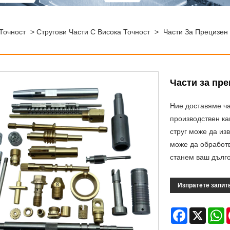
Точност
>
Стругови Части С Висока Точност
>
Части За Прецизен
Части за пре
Ние доставяме ча
производствен к
струг може да из
може да обработв
станем ваш дълго
Изпратете запит
Facebook
X
W