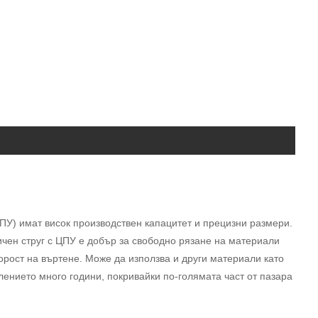
ЦПУ) имат висок производствен капацитет и прецизни размери.
чен струг с ЦПУ е добър за свободно рязане на материали
орост на въртене. Може да използва и други материали като
ението много години, покривайки по-голямата част от пазара