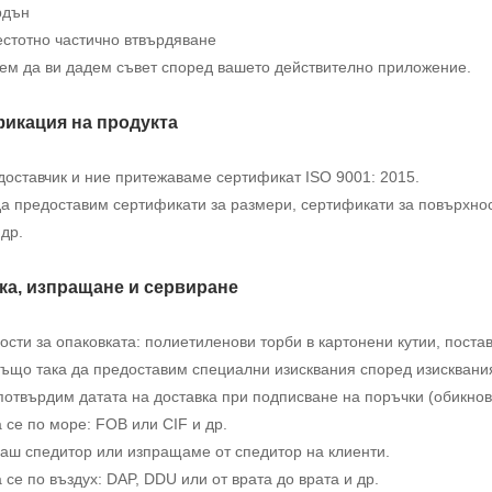
рдън
естотно частично втвърдяване
ем да ви дадем съвет според вашето действително приложение.
икация на продукта
доставчик и ние притежаваме сертификат ISO 9001: 2015.
 предоставим сертификати за размери, сертификати за повърхност
др.
ка, изпращане и сервиране
сти за опаковката: полиетиленови торби в картонени кутии, постав
ъщо така да предоставим специални изисквания според изисквания
отвърдим датата на доставка при подписване на поръчки (обикнов
се по море: FOB или CIF и др.
аш спедитор или изпращаме от спедитор на клиенти.
се по въздух: DAP, DDU или от врата до врата и др.