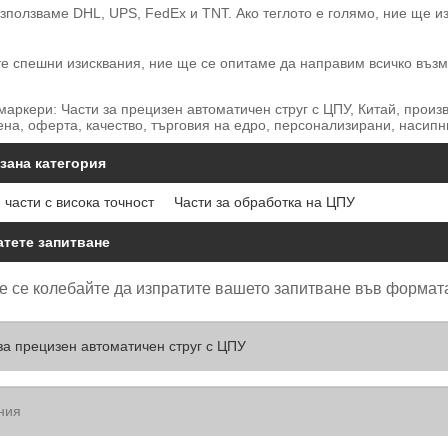
зползваме DHL, UPS, FedEx и TNT. Ако теглото е голямо, ние ще и
е спешни изисквания, ние ще се опитаме да направим всичко възм
аркери: Части за прецизен автоматичен струг с ЦПУ, Китай, произ
ена, оферта, качество, търговия на едро, персонализирани, насипн
зана категория
 части с висока точност
Части за обработка на ЦПУ
атете запитване
е се колебайте да изпратите вашето запитване във формата