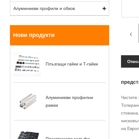
Алуминиеви профили и обков
Нови продукти
Опис
Плъзгащи гайки и T-гайки
предст
Алуминиеви профилни
Частите 
рамки
Толеран
стомана,
нисковъг
на Евро
Пластмасови калъфи