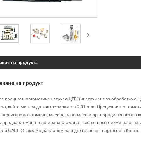
ание на продукта
авяне на продукт
за прецизен автоматичен струг с ЦПУ (инструмент за обработка с 
сът, който можем да контролираме в 0,01 mm. Прецизният автомати
 неръждаема стомана, месинг, пластмаса и др. поради високата ск
леродна стомана и легирана стомана. Ние се посветихме на осветл
па и САЩ. Очакваме да станем ваш дългосрочен партньор в Китай.